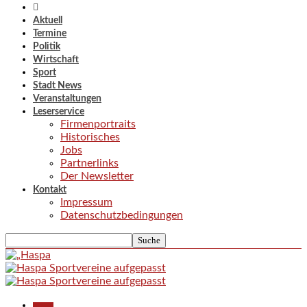
Aktuell
Termine
Politik
Wirtschaft
Sport
Stadt News
Veranstaltungen
Leserservice
Firmenportraits
Historisches
Jobs
Partnerlinks
Der Newsletter
Kontakt
Impressum
Datenschutzbedingungen
Aktuell