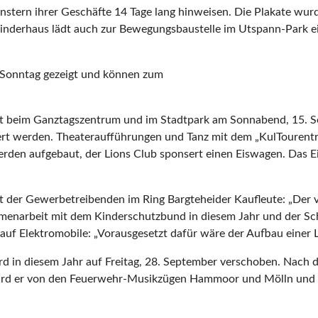
nstern ihrer Geschäfte 14 Tage lang hinweisen. Die Plakate wurd
nderhaus lädt auch zur Bewegungsbaustelle im Utspann-Park ei
 Sonntag gezeigt und können zum
lt beim Ganztagszentrum und im Stadtpark am Sonnabend, 15. S
iert werden. Theateraufführungen und Tanz mit dem „KulTourent
den aufgebaut, der Lions Club sponsert einen Eiswagen. Das Eis
t der Gewerbetreibenden im Ring Bargteheider Kaufleute: „De
sammenarbeit mit dem Kinderschutzbund in diesem Jahr und der S
g auf Elektromobile: „Vorausgesetzt dafür wäre der Aufbau eine
in diesem Jahr auf Freitag, 28. September verschoben. Nach d
rd er von den Feuerwehr-Musikzügen Hammoor und Mölln und en