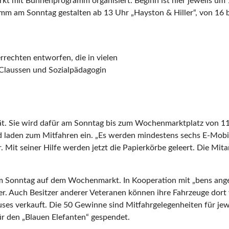
rkt mit Bühnenprogramm organisiert. Beginn ist hier jeweils um
m am Sonntag gestalten ab 13 Uhr „Hayston & Hiller“, von 16 b
rrechten entworfen, die in vielen
i Claussen und Sozialpädagogin
ät. Sie wird dafür am Sonntag bis zum Wochenmarktplatz von 11 
nd laden zum Mitfahren ein. „Es werden mindestens sechs E-Mobi
r. Mit seiner Hilfe werden jetzt die Papierkörbe geleert. Die Mi
 am Sonntag auf dem Wochenmarkt. In Kooperation mit „bens ange
r. Auch Besitzer anderer Veteranen können ihre Fahrzeuge dort v
ses verkauft. Die 50 Gewinne sind Mitfahrgelegenheiten für jewe
 den „Blauen Elefanten“ gespendet.