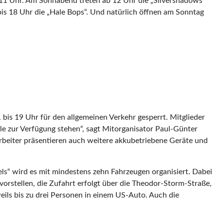
 11 Uhr. Am Sonnabend treten ab 12 Uhr die „Silvershadows“
is 18 Uhr die „Hale Bops“. Und natürlich öffnen am Sonntag
bis 19 Uhr für den allgemeinen Verkehr gesperrt. Mitglieder
le zur Verfügung stehen“, sagt Mitorganisator Paul-Günter
tarbeiter präsentieren auch weitere akkubetriebene Geräte und
ls“ wird es mit mindestens zehn Fahrzeugen organisiert. Dabei
orstellen, die Zufahrt erfolgt über die Theodor-Storm-Straße,
ils bis zu drei Personen in einem US-Auto. Auch die