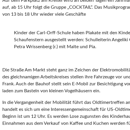
Auf dem Parkplatz am Kreisel wird an beiden Tagen ein Jahrma
auf, ab 15 Uhr folgt die Gruppe „COCKTAIL“. Das Musikprogram
von 13 bis 18 Uhr wieder viele Geschäfte
Kinder der Carl-Orff-Schule haben Plakate mit den Kinde
Schaufenstern ausgestellt werden: Schulleiterin Angelik
Petra Wrissenberg (r.) mit Malte und Pia.
Die Straße Am Markt steht ganz im Zeichen der Elektromobilit
des gleichnamigen Arbeitskreises stellen ihre Fahrzeuge vor u
Frank. Auch der Bauhof stellt sein E-Mobil zur Besichtigung vo
laden zum Basteln von kleinen Vogelhäusern ein.
In die Vergangenheit der Mobilität führt das Oldtimertreffen
handelt es sich um eine Interessengemeinschaft für US-Oldtime
Beginn ist um 12 Uhr. Es werden Lose zugunsten des Kinderhau
Einnahmen aus dem Verkauf von Kaffee und Kuchen werden für