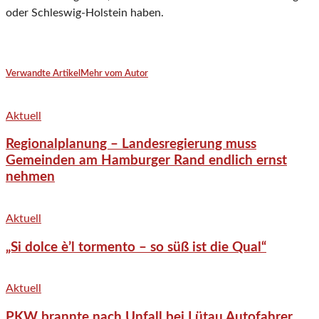
oder Schleswig-Holstein haben.
Verwandte Artikel
Mehr vom Autor
Aktuell
Regionalplanung – Landesregierung muss
Gemeinden am Hamburger Rand endlich ernst
nehmen
Aktuell
„Si dolce è’l tormento – so süß ist die Qual“
Aktuell
PKW brannte nach Unfall bei Lütau Autofahrer