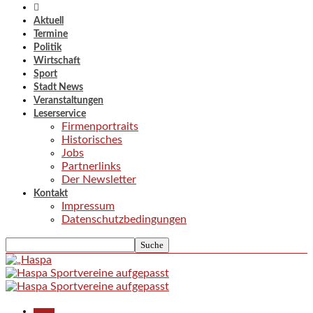
Aktuell
Termine
Politik
Wirtschaft
Sport
Stadt News
Veranstaltungen
Leserservice
Firmenportraits
Historisches
Jobs
Partnerlinks
Der Newsletter
Kontakt
Impressum
Datenschutzbedingungen
Aktuell