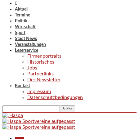
Aktuell
Termine
Politik
Wirtschaft
Sport
Stadt News
Veranstaltungen
Leserservice
Firmenportraits
Historisches
Jobs
Partnerlinks
Der Newsletter
Kontakt
Impressum
Datenschutzbedingungen
Aktuell