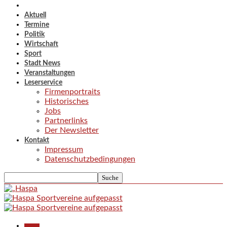
Aktuell
Termine
Politik
Wirtschaft
Sport
Stadt News
Veranstaltungen
Leserservice
Firmenportraits
Historisches
Jobs
Partnerlinks
Der Newsletter
Kontakt
Impressum
Datenschutzbedingungen
Aktuell