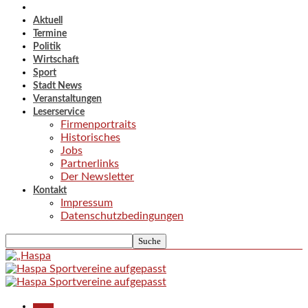
Aktuell
Termine
Politik
Wirtschaft
Sport
Stadt News
Veranstaltungen
Leserservice
Firmenportraits
Historisches
Jobs
Partnerlinks
Der Newsletter
Kontakt
Impressum
Datenschutzbedingungen
Aktuell