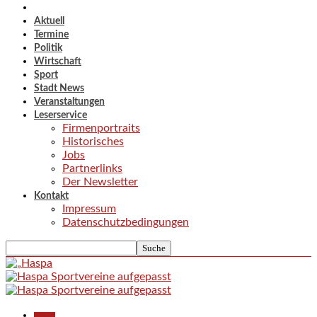
Aktuell
Termine
Politik
Wirtschaft
Sport
Stadt News
Veranstaltungen
Leserservice
Firmenportraits
Historisches
Jobs
Partnerlinks
Der Newsletter
Kontakt
Impressum
Datenschutzbedingungen
Aktuell