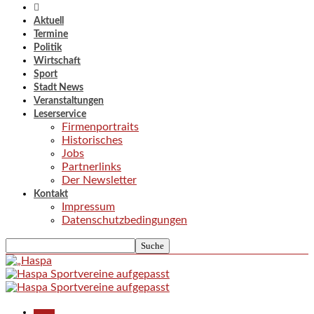
Aktuell
Termine
Politik
Wirtschaft
Sport
Stadt News
Veranstaltungen
Leserservice
Firmenportraits
Historisches
Jobs
Partnerlinks
Der Newsletter
Kontakt
Impressum
Datenschutzbedingungen
Aktuell