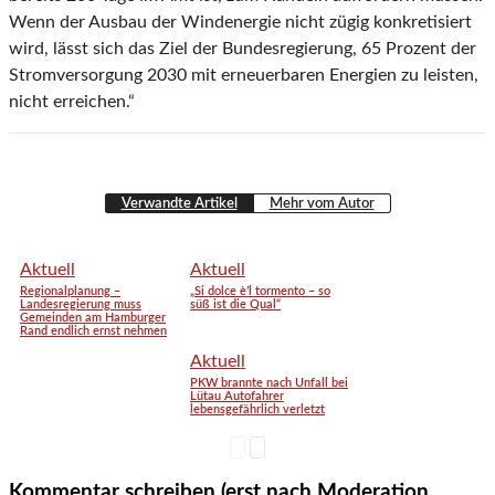
Wenn der Ausbau der Windenergie nicht zügig konkretisiert
wird, lässt sich das Ziel der Bundesregierung, 65 Prozent der
Stromversorgung 2030 mit erneuerbaren Energien zu leisten,
nicht erreichen.“
Verwandte Artikel
Mehr vom Autor
Aktuell
Aktuell
Regionalplanung –
„Si dolce è’l tormento – so
Landesregierung muss
süß ist die Qual“
Gemeinden am Hamburger
Rand endlich ernst nehmen
Aktuell
PKW brannte nach Unfall bei
Lütau Autofahrer
lebensgefährlich verletzt
Kommentar schreiben (erst nach Moderation