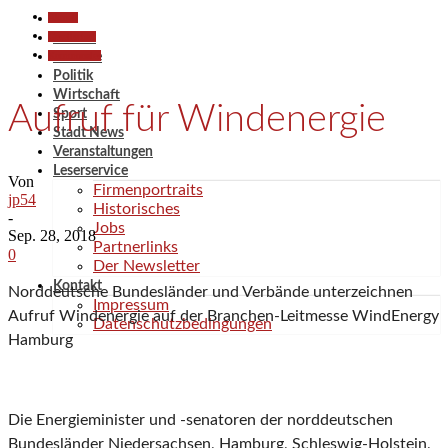
Aktuell
Gesellschaft
Aktuell
Kommunales
Termine
Politik
Wirtschaft
Aufruf für Windenergie
Sport
Stadt News
Veranstaltungen
Leserservice
Von
Firmenportraits
jp54
Historisches
-
Jobs
Sep. 28, 2018
Partnerlinks
0
Der Newsletter
Kontakt
Norddeutsche Bundesländer und Verbände unterzeichnen
Impressum
Aufruf Windenergie auf der Branchen-Leitmesse WindEnergy
Datenschutzbedingungen
Hamburg
Die Energieminister und -senatoren der norddeutschen
Bundesländer Niedersachsen, Hamburg, Schleswig-Holstein,