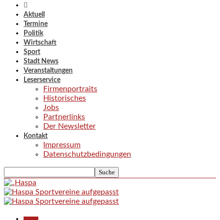
Aktuell
Termine
Politik
Wirtschaft
Sport
Stadt News
Veranstaltungen
Leserservice
Firmenportraits
Historisches
Jobs
Partnerlinks
Der Newsletter
Kontakt
Impressum
Datenschutzbedingungen
Aktuell