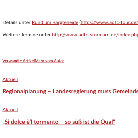
Details unter
Rund um Bargteheide
(
https://www.adfc-tour.de
Weitere Termine unter
http://www.adfc-stormarn.de/index.ph
Verwandte Artikel
Mehr vom Autor
Aktuell
Regionalplanung – Landesregierung muss Gemeind
Aktuell
„Si dolce è’l tormento – so süß ist die Qual“