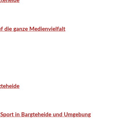
gteheide
f die ganze Medienvielfalt
gteheide
or-Sport in Bargteheide und Umgebung