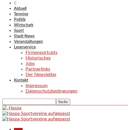
Aktuell
Termine
Politik
Wirtschaft
Sport
Stadt News
Veranstaltungen
Leserservice
Firmenportraits
Historisches
Jobs
Partnerlinks
Der Newsletter
Kontakt
Impressum
Datenschutzbedingungen
Aktuell