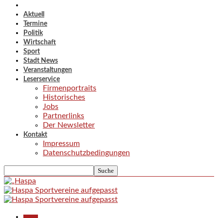
Aktuell
Termine
Politik
Wirtschaft
Sport
Stadt News
Veranstaltungen
Leserservice
Firmenportraits
Historisches
Jobs
Partnerlinks
Der Newsletter
Kontakt
Impressum
Datenschutzbedingungen
Aktuell