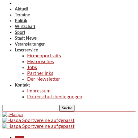
Aktuell
Termine
Politik
Wirtschaft
Sport
Stadt News
Veranstaltungen
Leserservice
Firmenportraits
Historisches
Jobs
Partnerlinks
Der Newsletter
Kontakt
Impressum
Datenschutzbedingungen
Aktuell