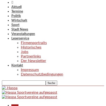
Aktuell
Termine
Politik
Wirtschaft
Sport
Stadt News
Veranstaltungen
Leserservice
Firmenportraits
Historisches
Jobs
Partnerlinks
Der Newsletter
Kontakt
Impressum
Datenschutzbedingungen
Aktuell