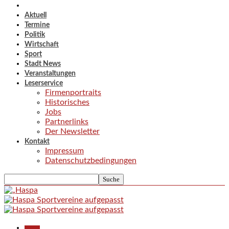
Aktuell
Termine
Politik
Wirtschaft
Sport
Stadt News
Veranstaltungen
Leserservice
Firmenportraits
Historisches
Jobs
Partnerlinks
Der Newsletter
Kontakt
Impressum
Datenschutzbedingungen
Aktuell