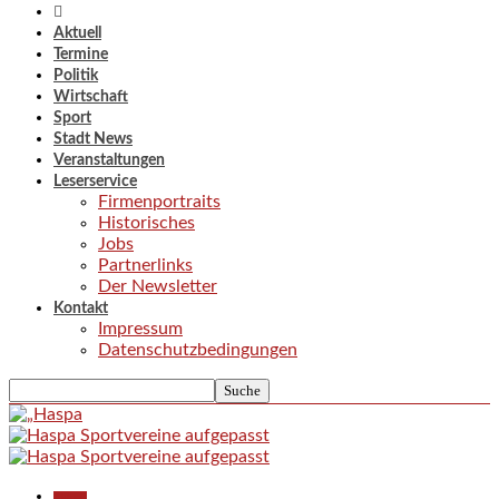
Aktuell
Termine
Politik
Wirtschaft
Sport
Stadt News
Veranstaltungen
Leserservice
Firmenportraits
Historisches
Jobs
Partnerlinks
Der Newsletter
Kontakt
Impressum
Datenschutzbedingungen
Aktuell