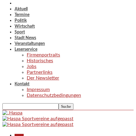
Aktuell
Termine
Politik
Wirtschaft
Sport
Stadt News
Veranstaltungen
Leserservice
Firmenportraits
Historisches
Jobs
Partnerlinks
Der Newsletter
Kontakt
Impressum
Datenschutzbedingungen
Aktuell