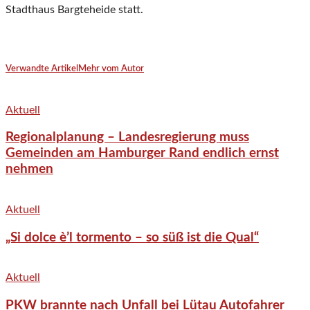
Stadthaus Bargteheide statt.
Verwandte Artikel
Mehr vom Autor
Aktuell
Regionalplanung – Landesregierung muss
Gemeinden am Hamburger Rand endlich ernst
nehmen
Aktuell
„Si dolce è’l tormento – so süß ist die Qual“
Aktuell
PKW brannte nach Unfall bei Lütau Autofahrer