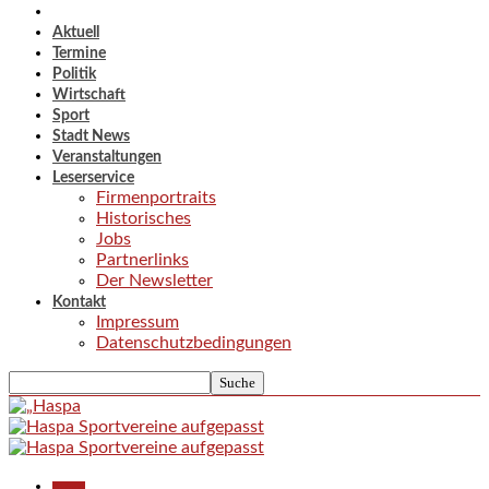
Aktuell
Termine
Politik
Wirtschaft
Sport
Stadt News
Veranstaltungen
Leserservice
Firmenportraits
Historisches
Jobs
Partnerlinks
Der Newsletter
Kontakt
Impressum
Datenschutzbedingungen
Aktuell