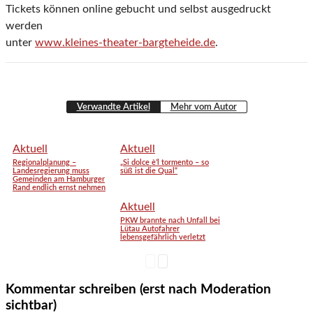
Tickets können online gebucht und selbst ausgedruckt
werden
unter
www.kleines-theater-bargteheide.de
.
Verwandte Artikel
Mehr vom Autor
Aktuell
Aktuell
Regionalplanung –
„Si dolce è’l tormento – so
Landesregierung muss
süß ist die Qual“
Gemeinden am Hamburger
Rand endlich ernst nehmen
Aktuell
PKW brannte nach Unfall bei
Lütau Autofahrer
lebensgefährlich verletzt
Kommentar schreiben (erst nach Moderation
sichtbar)