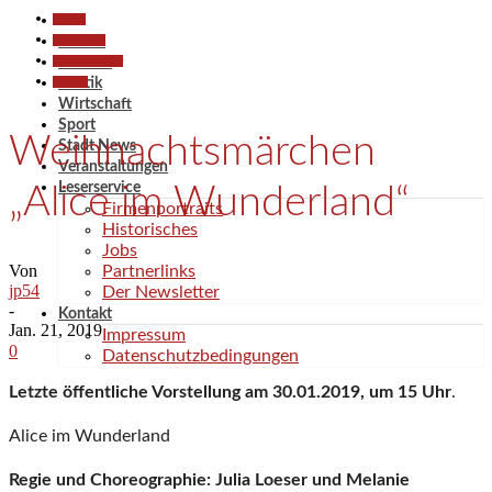
Aktuell
Gesellschaft
Aktuell
Kunst & Kultur
Termine
Termine
Politik
Wirtschaft
Sport
Weihnachtsmärchen
Stadt News
Veranstaltungen
Leserservice
„Alice im Wunderland“
Firmenportraits
Historisches
Jobs
Von
Partnerlinks
jp54
Der Newsletter
-
Kontakt
Jan. 21, 2019
Impressum
0
Datenschutzbedingungen
Letzte öffentliche Vorstellung am
30.01.2019, um 15 Uhr
.
Alice im Wunderland
Regie und Choreographie: Julia Loeser und Melanie