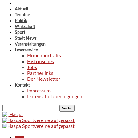
Aktuell
Termine
Politik
Wirtschaft
Sport
Stadt News
Veranstaltungen
Leserservice
Firmenportraits
Historisches
Jobs
Partnerlinks
Der Newsletter
Kontakt
Impressum
Datenschutzbedingungen
Aktuell