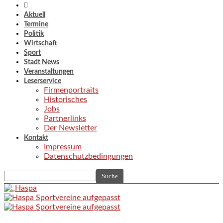
Aktuell
Termine
Politik
Wirtschaft
Sport
Stadt News
Veranstaltungen
Leserservice
Firmenportraits
Historisches
Jobs
Partnerlinks
Der Newsletter
Kontakt
Impressum
Datenschutzbedingungen