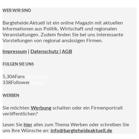
WER WIR SIND
Bargteheide Aktuell ist ein online Magazin mit aktuellen
Informationen aus Politik, Wirtschaft und regionalen
Veranstaltungen. Zudem finden Sie bei uns interessante
Vorstellungen von regional ansässigen Firmen.
Impressum
|
Datenschutz |
AGB
FOLGEN SIE UNS
5,306
Fans
Gefällt mir
338
Follower
Folgen
WERBEN
Sie möchten
Werbung
schalten oder ein Firmenportrait
veröffentlichen?
Lesen Sie
hier
alles zum Thema Werben oder schreiben Sie
uns Ihre Wünsche an:
info@bargteheideaktuell.de