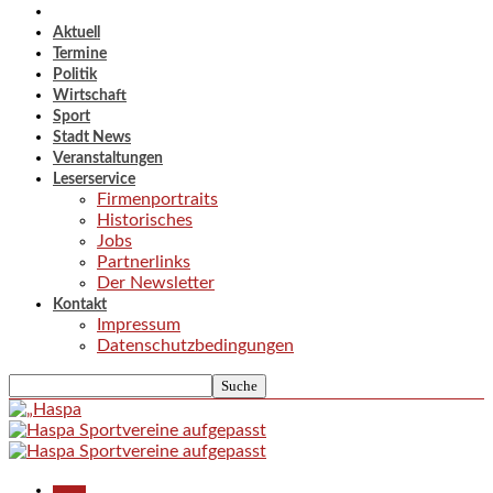
Aktuell
Termine
Politik
Wirtschaft
Sport
Stadt News
Veranstaltungen
Leserservice
Firmenportraits
Historisches
Jobs
Partnerlinks
Der Newsletter
Kontakt
Impressum
Datenschutzbedingungen
Aktuell