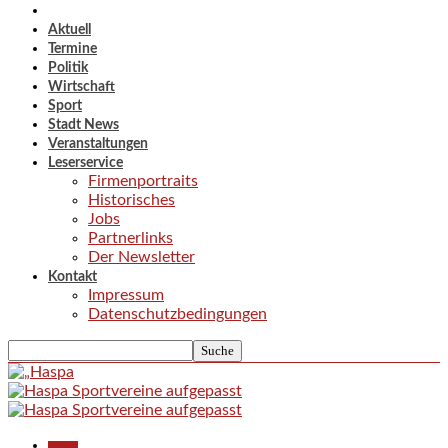
Aktuell
Termine
Politik
Wirtschaft
Sport
Stadt News
Veranstaltungen
Leserservice
Firmenportraits
Historisches
Jobs
Partnerlinks
Der Newsletter
Kontakt
Impressum
Datenschutzbedingungen
Aktuell