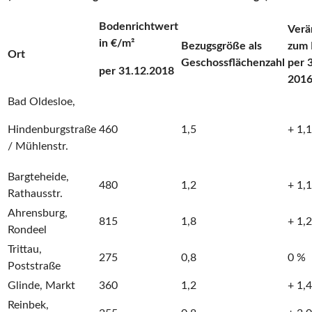
Bodenrichtwert
Verä
in €/m²
Bezugsgröße als
zum 
Ort
Geschossflächenzahl
per 
per 31.12.2018
201
Bad Oldesloe,
Hindenburgstraße
460
1,5
+ 1,
/ Mühlenstr.
Bargteheide,
480
1,2
+ 1,
Rathausstr.
Ahrensburg,
815
1,8
+ 1,
Rondeel
Trittau,
275
0,8
0 %
Poststraße
Glinde, Markt
360
1,2
+ 1,
Reinbek,