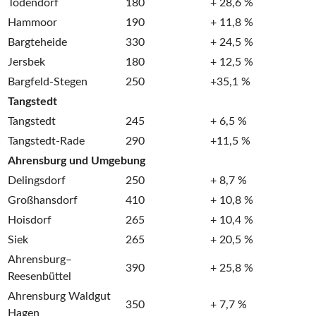
Todendorf
180
+ 28,6 %
Hammoor
190
+ 11,8 %
Bargteheide
330
+ 24,5 %
Jersbek
180
+ 12,5 %
Bargfeld-Stegen
250
+35,1 %
Tangstedt
Tangstedt
245
+ 6,5 %
Tangstedt-Rade
290
+11,5 %
Ahrensburg und Umgebung
Delingsdorf
250
+ 8,7 %
Großhansdorf
410
+ 10,8 %
Hoisdorf
265
+ 10,4 %
Siek
265
+ 20,5 %
Ahrensburg–
390
+ 25,8 %
Reesenbüttel
Ahrensburg Waldgut
350
+ 7,7 %
Hagen