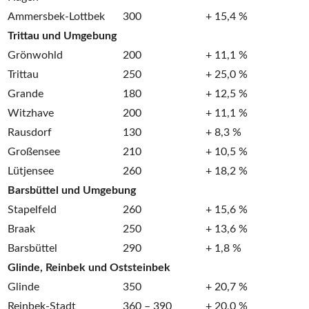
Ammersbek-Lottbek
300
+ 15,4 %
Trittau und Umgebung
Grönwohld
200
+ 11,1 %
Trittau
250
+ 25,0 %
Grande
180
+ 12,5 %
Witzhave
200
+ 11,1 %
Rausdorf
130
+ 8,3 %
Großensee
210
+ 10,5 %
Lütjensee
260
+ 18,2 %
Barsbüttel und Umgebung
Stapelfeld
260
+ 15,6 %
Braak
250
+ 13,6 %
Barsbüttel
290
+ 1,8 %
Glinde, Reinbek und Oststeinbek
Glinde
350
+ 20,7 %
Reinbek-Stadt
360 – 390
+ 20,0 %