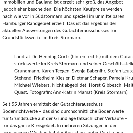
Immobilien und Bauland ist derzeit sehr groß, das Angebot
jedoch eher bescheiden. Die höchsten Kaufpreise werden
nach wie vor in Südstormarn und speziell im unmittelbaren
Hamburger Randgebiet erzielt. Das ist das Ergebnis der
aktuellen Auswertungen des Gutachterausschusses für
Grundstückswerte im Kreis Stormarn.
Landrat Dr. Henning Görtz (hinten rechts) mit dem Guta
stückswerte im Kreis Stormarn und seiner Geschäftsstelle:
Grundmann, Karen Teegen, Svenja Babenihr, Stefan Leutelt
Stehend: Friedhelm Kiesler, Dietmar Schaper, Pamela Kru
Michael Wiebers. Nicht abgebildet: Horst Gibbesch, Malt
Quast. Fotografin: Ann-Katrin Mamat (Kreis Stormarn).
Seit 55 Jahren ermittelt der Gutachterausschuss
Bodenrichtwerte – das sind durchschnittliche Bodenwerte
für Grundstücke auf der Grundlage tatsächlicher Verkäufe –
für das ganze Kreisgebiet. In mehreren Sitzungen in den
vergangenen Wochen hat der Ausschuss unter Vorsitz von