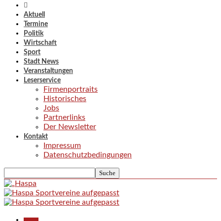
Aktuell
Termine
Politik
Wirtschaft
Sport
Stadt News
Veranstaltungen
Leserservice
Firmenportraits
Historisches
Jobs
Partnerlinks
Der Newsletter
Kontakt
Impressum
Datenschutzbedingungen
Aktuell