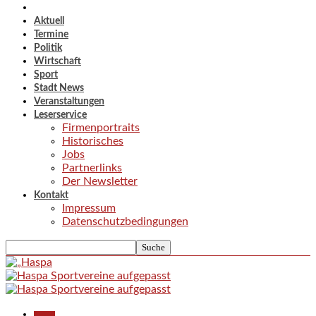
Aktuell
Termine
Politik
Wirtschaft
Sport
Stadt News
Veranstaltungen
Leserservice
Firmenportraits
Historisches
Jobs
Partnerlinks
Der Newsletter
Kontakt
Impressum
Datenschutzbedingungen
Aktuell