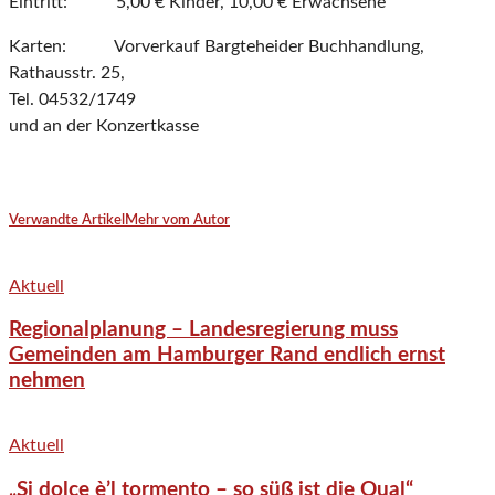
Eintritt: 5,00 € Kinder, 10,00 € Erwachsene
Karten: Vorverkauf Bargteheider Buchhandlung,
Rathausstr. 25,
Tel. 04532/1749
und an der Konzertkasse
Verwandte Artikel
Mehr vom Autor
Aktuell
Regionalplanung – Landesregierung muss
Gemeinden am Hamburger Rand endlich ernst
nehmen
Aktuell
„Si dolce è’l tormento – so süß ist die Qual“