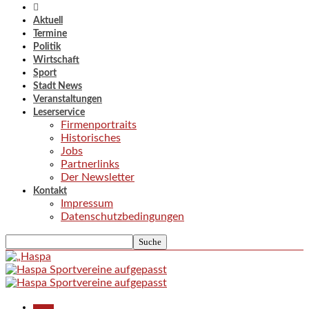
Aktuell
Termine
Politik
Wirtschaft
Sport
Stadt News
Veranstaltungen
Leserservice
Firmenportraits
Historisches
Jobs
Partnerlinks
Der Newsletter
Kontakt
Impressum
Datenschutzbedingungen
Aktuell