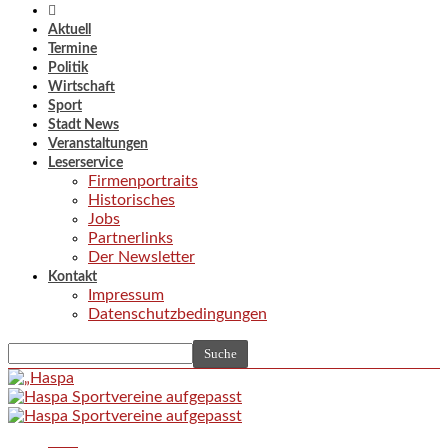
Aktuell
Termine
Politik
Wirtschaft
Sport
Stadt News
Veranstaltungen
Leserservice
Firmenportraits
Historisches
Jobs
Partnerlinks
Der Newsletter
Kontakt
Impressum
Datenschutzbedingungen