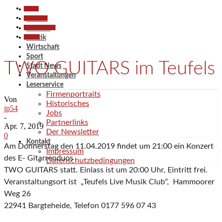
Aktuell
Gesellschaft
Aktuell
Kunst & Kultur
Termine
Termine
Politik
Wirtschaft
Sport
TWO GUITARS im Teufels
Stadt News
Veranstaltungen
Leserservice
Firmenportraits
Von
Historisches
jp54
Jobs
-
Partnerlinks
Apr. 7, 2019
Der Newsletter
0
Kontakt
Am Donnerstag den 11.04.2019 findet um 21:00 ein Konzert
Impressum
des E- Gitarrenduos
Datenschutzbedingungen
TWO GUITARS statt. Einlass ist um 20:00 Uhr, Eintritt frei.
Veranstaltungsort ist „Teufels Live Musik Club“, Hammoorer
Weg 26
22941 Bargteheide, Telefon 0177 596 07 43