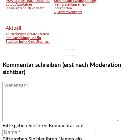
PKW brannte nach Unfall bei
Kommunale Wärmeplanung,
Lütau Autofahrer
hier: Erstellung eines
lebensgefährlich verletzt
integrierten
Quartierskonzepts
Aktuell
16 Nachwuchskräfte starten
ihre Ausbildung und ihr
Studium beim Kreis Stormarn
Kommentar schreiben (erst nach Moderation
sichtbar)
Bitte geben Sie Ihren Kommentar ein!
Bitte geben Sie hier Ihren Namen ein