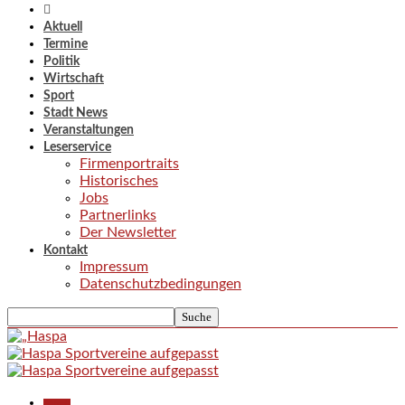
Aktuell
Termine
Politik
Wirtschaft
Sport
Stadt News
Veranstaltungen
Leserservice
Firmenportraits
Historisches
Jobs
Partnerlinks
Der Newsletter
Kontakt
Impressum
Datenschutzbedingungen
Aktuell