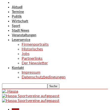
Aktuell
Termine
Politik
Wirtschaft
Sport
Stadt News
Veranstaltungen
Leserservice
Firmenportraits
Historisches
Jobs
Partnerlinks
Der Newsletter
Kontakt
Impressum
Datenschutzbedingungen
Aktuell