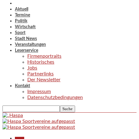
Aktuell
Termine
Politik
Wirtschaft
Sport
Stadt News
Veranstaltungen
Leserservice
Firmenportraits
Historisches
Jobs
Partnerlinks
Der Newsletter
Kontakt
Impressum
Datenschutzbedingungen
Aktuell