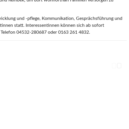
 und Reinbek, um dort wohnortnah Familien versorgen zu
twicklung und -pflege, Kommunikation, Gesprächsführung und
innen statt. Interessentinnen können sich ab sofort
n, Telefon 04532-280687 oder 0163 261 4832.