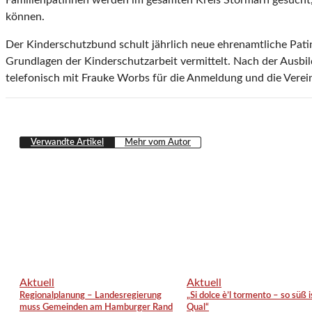
Familienpatinnen werden im gesamten Kreis Stormarn gesucht,
können.
Der Kinderschutzbund schult jährlich neue ehrenamtliche Pat
Grundlagen der Kinderschutzarbeit vermittelt. Nach der Ausbil
telefonisch mit Frauke Worbs für die Anmeldung und die Vere
Verwandte Artikel
Mehr vom Autor
Aktuell
Aktuell
Regionalplanung – Landesregierung
„Si dolce è’l tormento – so süß i
muss Gemeinden am Hamburger Rand
Qual“