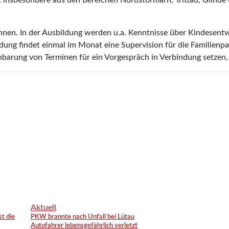
 insbesondere aus den Bereichen Nordstormarn, Trittau, Glinde
innen. In der Ausbildung werden u.a. Kenntnisse über Kindesen
dung findet einmal im Monat eine Supervision für die Familienpat
inbarung von Terminen für ein Vorgespräch in Verbindung setze
Aktuell
st die
PKW brannte nach Unfall bei Lütau
Autofahrer lebensgefährlich verletzt