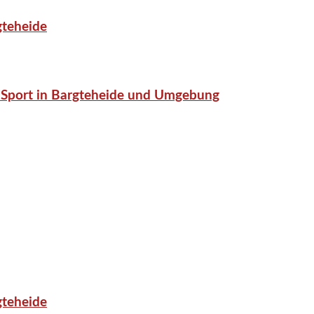
gteheide
or-Sport in Bargteheide und Umgebung
gteheide