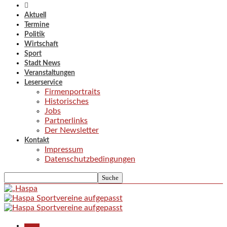
Aktuell
Termine
Politik
Wirtschaft
Sport
Stadt News
Veranstaltungen
Leserservice
Firmenportraits
Historisches
Jobs
Partnerlinks
Der Newsletter
Kontakt
Impressum
Datenschutzbedingungen
Aktuell