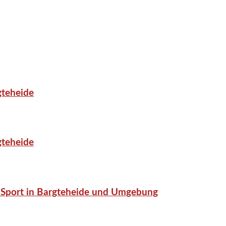
gteheide
gteheide
or-Sport in Bargteheide und Umgebung