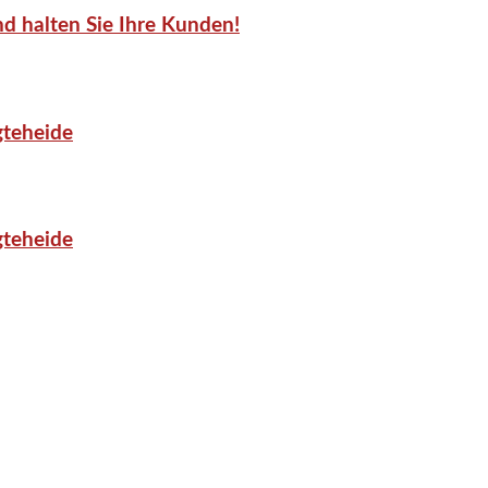
d halten Sie Ihre Kunden!
gteheide
gteheide