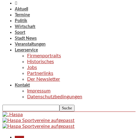
Aktuell
Termine
Politik
Wirtschaft
Sport
Stadt News
Veranstaltungen
Leserservice
Firmenportraits
Historisches
Jobs
Partnerlinks
Der Newsletter
Kontakt
Impressum
Datenschutzbedingungen
Aktuell