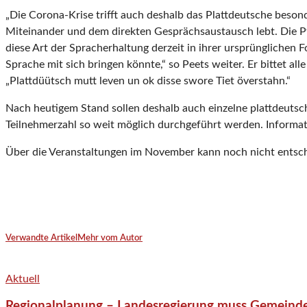
„Die Corona-Krise trifft auch deshalb das Plattdeutsche beson
Miteinander und dem direkten Gesprächsaustausch lebt. Die Pf
diese Art der Spracherhaltung derzeit in ihrer ursprünglichen
Sprache mit sich bringen könnte,“ so Peets weiter. Er bittet a
„Plattdüütsch mutt leven un ok disse swore Tiet överstahn.“
Nach heutigem Stand sollen deshalb auch einzelne plattdeuts
Teilnehmerzahl so weit möglich durchgeführt werden. Informati
Über die Veranstaltungen im November kann noch nicht entsch
Verwandte Artikel
Mehr vom Autor
Aktuell
Regionalplanung – Landesregierung muss Gemeind