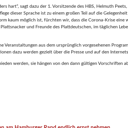
ders hart“, sagt dazu der 1. Vorsitzende des HBS, Helmuth Peet
lege dieser Sprache ist zu einem großen Teil auf die Gelegenhe
 Form kaum möglich ist, fürchten wir, dass die Corona-Krise ein
lle Plattsnacker und Freunde des Plattdeutschen, im täglichen L
che Veranstaltungen aus dem ursprünglich vorgesehenen Progra
onen dazu werden gezielt über die Presse und auf den Internets
ieden werden, sie hängen von den dann gültigen Vorschriften ab
en am Hamburger Rand endlich ernst nehmen