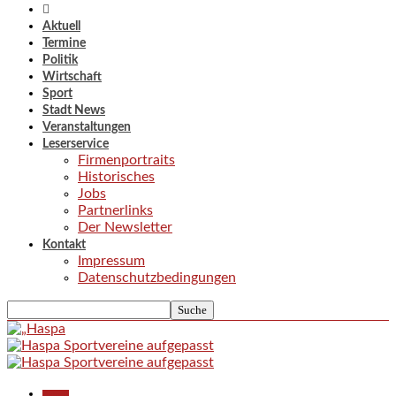
Aktuell
Termine
Politik
Wirtschaft
Sport
Stadt News
Veranstaltungen
Leserservice
Firmenportraits
Historisches
Jobs
Partnerlinks
Der Newsletter
Kontakt
Impressum
Datenschutzbedingungen
Aktuell