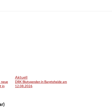
Aktuell
, neue
DRK Blutspenden in Bargteheide am
t in
12.08.2026
ar)