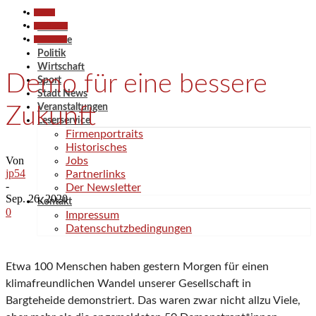
Aktuell
Gesellschaft
Aktuell
Kommentar
Termine
Politik
Wirtschaft
Demo für eine bessere
Sport
Stadt News
Veranstaltungen
Zukunft
Leserservice
Firmenportraits
Historisches
Von
Jobs
jp54
Partnerlinks
-
Der Newsletter
Sep. 26, 2020
Kontakt
0
Impressum
Datenschutzbedingungen
Etwa 100 Menschen haben gestern Morgen für einen
klimafreundlichen Wandel unserer Gesellschaft in
Bargteheide demonstriert. Das waren zwar nicht allzu Viele,