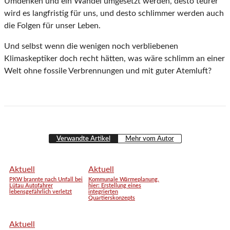
Umdenken und ein Wandel umgesetzt werden, desto teurer
wird es langfristig für uns, und desto schlimmer werden auch
die Folgen für unser Leben.
Und selbst wenn die wenigen noch verbliebenen
Klimaskeptiker doch recht hätten, was wäre schlimm an einer
Welt ohne fossile Verbrennungen und mit guter Atemluft?
Verwandte Artikel
Mehr vom Autor
Aktuell
Aktuell
PKW brannte nach Unfall bei
Kommunale Wärmeplanung,
Lütau Autofahrer
hier: Erstellung eines
lebensgefährlich verletzt
integrierten
Quartierskonzepts
Aktuell