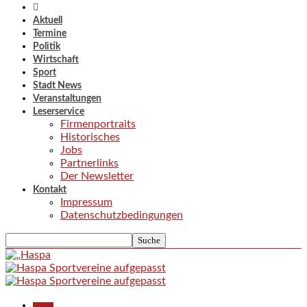
Aktuell
Termine
Politik
Wirtschaft
Sport
Stadt News
Veranstaltungen
Leserservice
Firmenportraits
Historisches
Jobs
Partnerlinks
Der Newsletter
Kontakt
Impressum
Datenschutzbedingungen
Aktuell