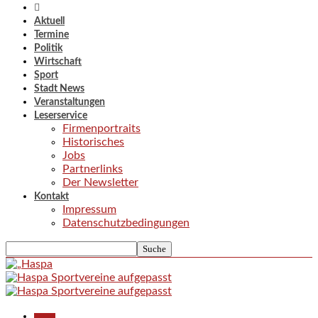
Aktuell
Termine
Politik
Wirtschaft
Sport
Stadt News
Veranstaltungen
Leserservice
Firmenportraits
Historisches
Jobs
Partnerlinks
Der Newsletter
Kontakt
Impressum
Datenschutzbedingungen
Aktuell