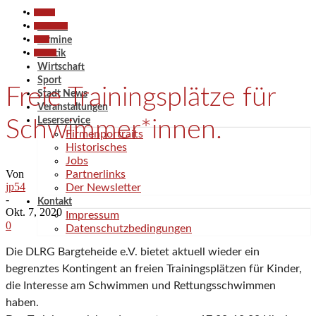
Aktuell
Gesellschaft
Aktuell
Sport
Termine
Termine
Politik
Wirtschaft
Sport
Freie Trainingsplätze für
Stadt News
Veranstaltungen
Leserservice
Schwimmer*innen.
Firmenportraits
Historisches
Jobs
Von
Partnerlinks
jp54
Der Newsletter
-
Kontakt
Okt. 7, 2020
Impressum
0
Datenschutzbedingungen
Die DLRG Bargteheide e.V. bietet aktuell wieder ein
begrenztes Kontingent an freien Trainingsplätzen für Kinder,
die Interesse am Schwimmen und Rettungsschwimmen
haben.