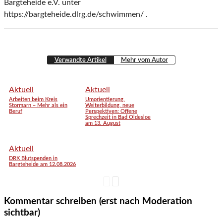
Bargteheide e.V. unter
https://bargteheide.dlrg.de/schwimmen/ .
Verwandte Artikel
Mehr vom Autor
Aktuell
Aktuell
Arbeiten beim Kreis
Umorientierung,
Stormarn – Mehr als ein
Weiterbildung, neue
Beruf
Perspektiven: Offene
Sprechzeit in Bad Oldesloe
am 13. August
Aktuell
DRK Blutspenden in
Bargteheide am 12.08.2026
Kommentar schreiben (erst nach Moderation
sichtbar)