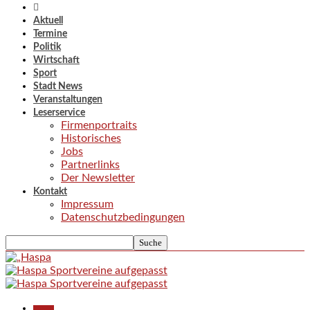
Aktuell
Termine
Politik
Wirtschaft
Sport
Stadt News
Veranstaltungen
Leserservice
Firmenportraits
Historisches
Jobs
Partnerlinks
Der Newsletter
Kontakt
Impressum
Datenschutzbedingungen
Aktuell