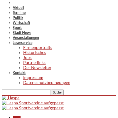
Aktuell
Termine
Politik
Wirtschaft
Sport
Stadt News
Veranstaltungen
Leserservice
Firmenportraits
Historisches
Jobs
Partnerlinks
Der Newsletter
Kontakt
Impressum
Datenschutzbedingungen
Aktuell