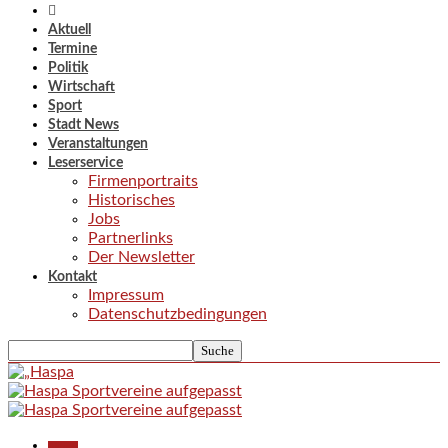
Aktuell
Termine
Politik
Wirtschaft
Sport
Stadt News
Veranstaltungen
Leserservice
Firmenportraits
Historisches
Jobs
Partnerlinks
Der Newsletter
Kontakt
Impressum
Datenschutzbedingungen
Aktuell