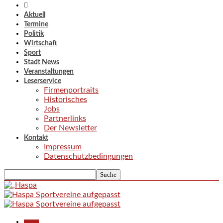
Aktuell
Termine
Politik
Wirtschaft
Sport
Stadt News
Veranstaltungen
Leserservice
Firmenportraits
Historisches
Jobs
Partnerlinks
Der Newsletter
Kontakt
Impressum
Datenschutzbedingungen
Aktuell